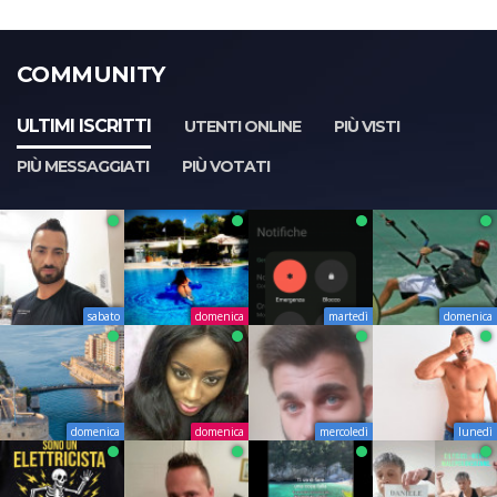
COMMUNITY
ULTIMI ISCRITTI
UTENTI ONLINE
PIÙ VISTI
PIÙ MESSAGGIATI
PIÙ VOTATI
sabato
domenica
martedì
domenica
domenica
domenica
mercoledì
lunedì