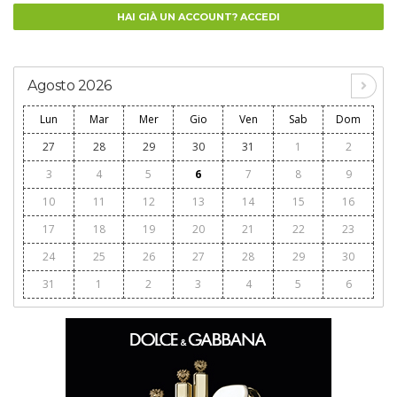
HAI GIÀ UN ACCOUNT? ACCEDI
Agosto 2026
Lun
Mar
Mer
Gio
Ven
Sab
Dom
27
28
29
30
31
1
2
3
4
5
6
7
8
9
10
11
12
13
14
15
16
17
18
19
20
21
22
23
24
25
26
27
28
29
30
31
1
2
3
4
5
6