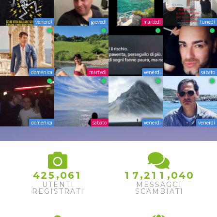
venerdì
giovedì
martedì
lunedì
domenica
martedì
venerdì
sabato
domenica
sabato
venerdì
venerdì
,
,
,
4
2
5
0
6
1
1
7
2
1
1
0
4
0
UTENTI
MESSAGGI
REGISTRATI
SCAMBIATI