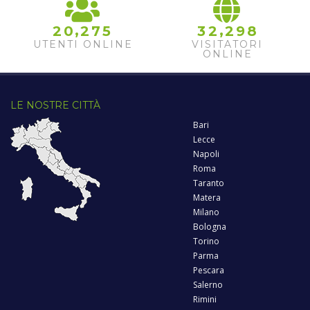
,
,
2
0
2
7
5
3
2
2
9
8
UTENTI ONLINE
VISITATORI
ONLINE
LE NOSTRE CITTÀ
Bari
Lecce
Napoli
Roma
Taranto
Matera
Milano
Bologna
Torino
Parma
Pescara
Salerno
Rimini