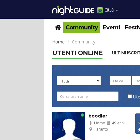
Città
Community
Eventi
Festi
Home
Community
UTENTI ONLINE
ULTIMI ISCRI
Ute
boodler
Uomo
49 anni
S
Taranto