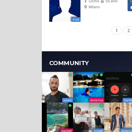
Uomo
58 anni
S
Milano
4 ore
1
2
COMMUNITY
sabato
domenica
marte
martedì
lunedì
domeni