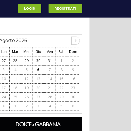
LOGIN
REGISTRATI
Agosto 2026
Lun
Mar
Mer
Gio
Ven
Sab
Dom
27
28
29
30
31
1
2
3
4
5
6
7
8
9
10
11
12
13
14
15
16
17
18
19
20
21
22
23
24
25
26
27
28
29
30
31
1
2
3
4
5
6