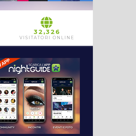
,
3
2
3
2
6
VISITATORI ONLINE