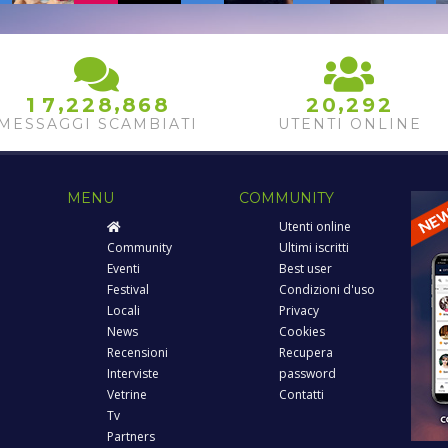
8
6
,
,
,
1
7
2
2
8
8
2
0
2
9
2
9
7
0
MESSAGGI SCAMBIATI
UTENTI ONLINE
MENU
COMMUNITY
Utenti online
Community
Ultimi iscritti
Eventi
Best user
Festival
Condizioni d'uso
Locali
Privacy
News
Cookies
Recensioni
Recupera
Interviste
password
Vetrine
Contatti
Tv
Partners