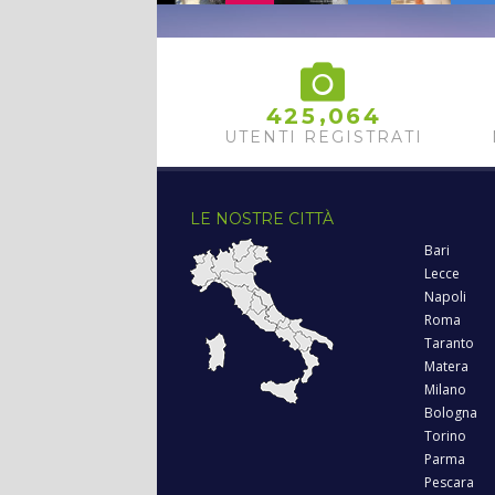
,
4
2
5
0
6
4
UTENTI REGISTRATI
LE NOSTRE CITTÀ
Bari
Lecce
Napoli
Roma
Taranto
Matera
Milano
Bologna
Torino
Parma
Pescara