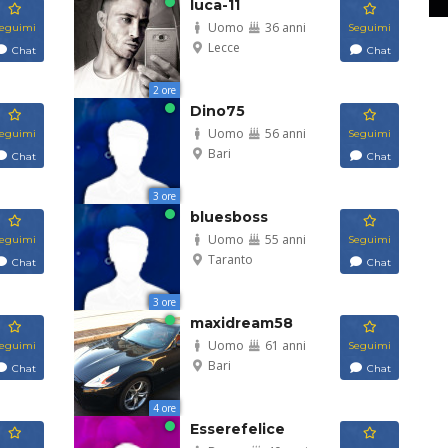
luca-11
Uomo
36 anni
eguimi
Seguimi
Lecce
Chat
Chat
2 ore
Dino75
Uomo
56 anni
eguimi
Seguimi
Bari
Chat
Chat
3 ore
bluesboss
Uomo
55 anni
eguimi
Seguimi
Taranto
Chat
Chat
3 ore
maxidream58
Uomo
61 anni
eguimi
Seguimi
Bari
Chat
Chat
4 ore
Esserefelice