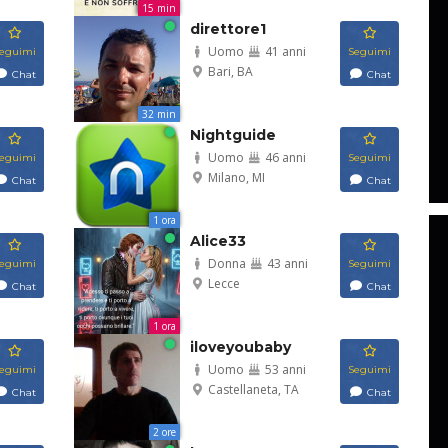
15 min
direttore1
Uomo
41 anni
eguimi
Seguimi
Bari, BA
Chat
Chat
32 min
Nightguide
Uomo
46 anni
eguimi
Seguimi
Milano, MI
Chat
Chat
1 ora
Alice33
Donna
43 anni
eguimi
Seguimi
Lecce
Chat
Chat
1 ora
iloveyoubaby
Uomo
53 anni
eguimi
Seguimi
Castellaneta, TA
Chat
Chat
2 ore