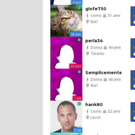
4 min
giofe750
Uomo
51 anni
S
Bari
18 min
perla34
Donna
49 anni
S
Taranto
41 min
SemplicementeUn...
Donna
46 anni
S
Bari
1 ora
hank80
Uomo
52 anni
S
Lecce
2 ore