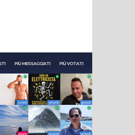
STI
PIÙ MESSAGGIATI
PIÙ VOTATI
lunedì
venerdì
giovedì
sabato
venerdì
venerdì