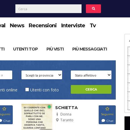
val
News
Recensioni
Interviste
Tv
TTI
UTENTI TOP
PIÙ VISTI
PIÙ MESSAGGIATI
nti online
Utenti con foto
SCHIETTA
Donna
eguimi
Seguimi
Taranto
Chat
Chat