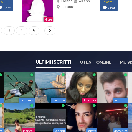
Donna
40 anni
eguimi
Seguimi
Taranto
Chat
Chat
4 ore
...
3
4
5
ULTIMI ISCRITTI
UTENTI ONLINE
PIÙ VI
dì
domenica
domenica
domenica
mercoledì
ca
martedì
venerdì
sabato
domenica