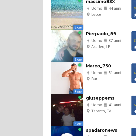
massimo83X
Uomo
44 anni
S
Lecce
2 ore
Pierpaolo_89
Uomo
37 anni
S
Aradeo, LE
3 ore
Marco_750
Uomo
51 anni
S
Bari
3 ore
giuseppems
Uomo
41 anni
S
Taranto, TA
3 ore
spadaronews